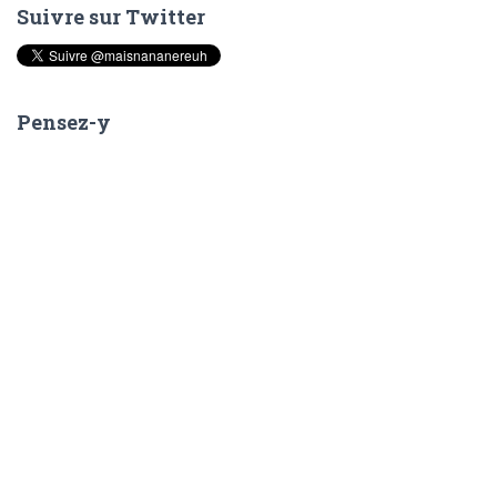
Suivre sur Twitter
r
c
h
e
Pensez-y
r
: