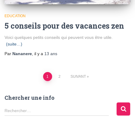
EDUCATION
5 conseils pour des vacances zen
Voici quelques petits conseils qui peuvent vous être utile.
(suite…)
Par
Nananere
, il y a
13 ans
Pagination
1
2
SUIVANT
des
Chercher une info
publications
R
Rechercher…
e
c
h
e