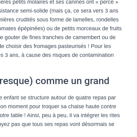
ères petits molaires et ses canines ont « percé »
stance semi-solide (mais ça, ce sera vers 3 ans
ières crudités sous forme de lamelles, rondelles
omates épépinées) ou de petits morceaux de fruits
ire gouter de fines tranches de camembert ou de
de choisir des fromages pasteurisés ! Pour les
ses 3 ans, à cause des risques de contamination
(presque) comme un grand
tre enfant se structure autour de quatre repas par
le bon moment pour troquer sa chaise haute contre
re table ! Ainsi, peu à peu, il va intégrer les rites
croyez pas que tous ses repas vont désormais se