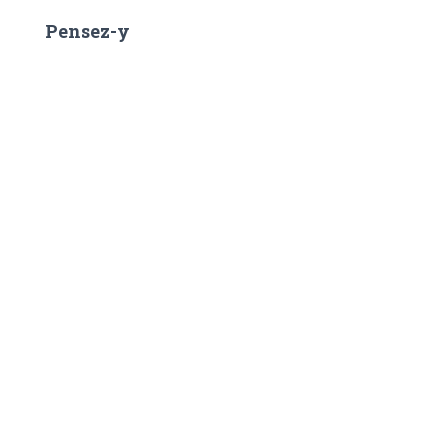
e
r
Pensez-y
: