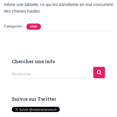
même une tablette, ce qui les transforme en vrai concurrent
des chaises hautes.
Catégories :
BÉBÉ
Chercher une info
R
Rechercher…
e
c
h
e
Suivre sur Twitter
r
c
h