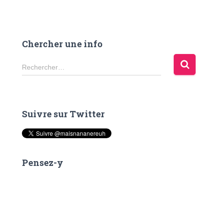
Chercher une info
R
Rechercher…
e
c
h
e
Suivre sur Twitter
r
c
h
e
r
Pensez-y
: