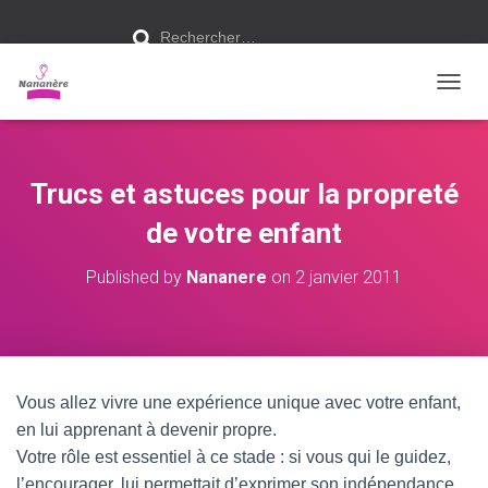
R
Rechercher…
e
c
h
e
r
O
c
U
h
V
e
r
R
I
Trucs et astuces pour la propreté
:
R
/
de votre enfant
F
E
Published by
Nananere
on
2 janvier 2011
R
M
E
R
L
A
Vous allez vivre une expérience unique avec votre enfant,
N
en lui apprenant à devenir propre.
A
V
Votre rôle est essentiel à ce stade : si vous qui le guidez,
I
l’encourager, lui permettait d’exprimer son indépendance