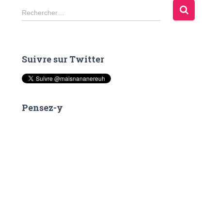
R
Rechercher…
e
c
h
e
Suivre sur Twitter
r
c
h
e
r
Pensez-y
: