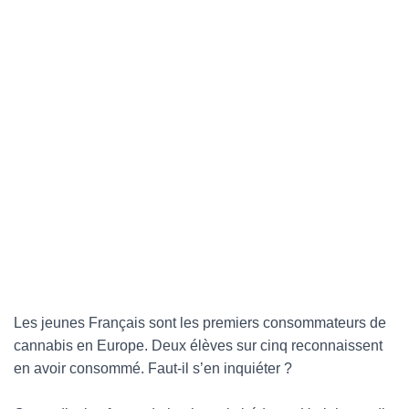
G
A
T
I
O
N
Les jeunes Français sont les premiers consommateurs de
cannabis en Europe. Deux élèves sur cinq reconnaissent
en avoir consommé. Faut-il s’en inquiéter ?