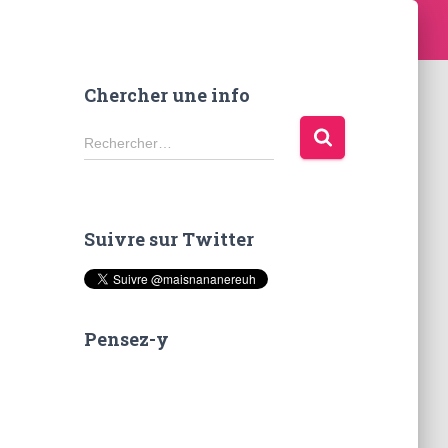
Chercher une info
R
Rechercher…
e
c
h
e
Suivre sur Twitter
r
c
h
e
r
Pensez-y
: