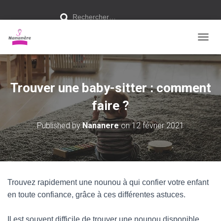
R
Rechercher…
e
c
h
e
r
O
c
U
h
V
e
r
R
I
Trouver une baby-sitter : comment
:
R
/
faire ?
F
E
Published by
Nananere
on
12 février 2021
R
M
E
R
L
A
Trouvez rapidement une nounou à qui confier votre enfant
N
en toute confiance, grâce à ces différentes astuces.
A
V
I
Il est souvent difficile de trouver une nounou disponible,