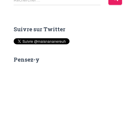
Rechercher…
e
c
h
e
Suivre sur Twitter
r
c
h
e
r
Pensez-y
: